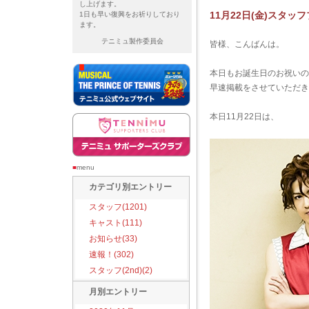
し上げます。
11月22日(金)スタッフ
1日も早い復興をお祈りしており
ます。
テニミュ製作委員会
皆様、こんばんは。
本日もお誕生日のお祝いの
早速掲載をさせていただき
本日11月22日は、
■
menu
カテゴリ別エントリー
スタッフ(1201)
キャスト(111)
お知らせ(33)
速報！(302)
スタッフ(2nd)(2)
月別エントリー