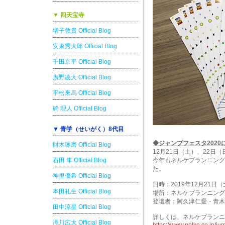
▼ 四天宝寺
増子敦貴 Official Blog
安東秀大郎 Official Blog
千田京平 Official Blog
廣野凌大 Official Blog
平松來馬 Official Blog
碕 理人 Official Blog
▼ 青学（せいがく）8代目
◆ジャンプフェスタ2020
財木琢磨 Official Blog
12月21日（土）、22日
石田 隼 Official Blog
今年もネルケプランニング
た。
神里優希 Official Blog
日時：2019年12月21日（土
本田礼生 Official Blog
場所：ネルケプランニング
登壇者：阿久津仁愛・青木
田中涼星 Official Blog
詳しくは、ネルケプランニ
滝川広大 Official Blog