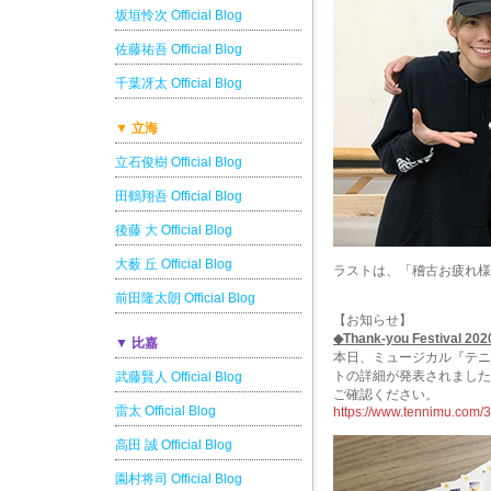
坂垣怜次 Official Blog
佐藤祐吾 Official Blog
千葉冴太 Official Blog
▼ 立海
立石俊樹 Official Blog
田鶴翔吾 Official Blog
後藤 大 Official Blog
大薮 丘 Official Blog
ラストは、「稽古お疲れ様
前田隆太朗 Official Blog
【お知らせ】
◆Thank-you Festival 
▼ 比嘉
本日、ミュージカル『テニスの王
トの詳細が発表されました
武藤賢人 Official Blog
ご確認ください。
雷太 Official Blog
https://www.tennimu.com/
高田 誠 Official Blog
園村将司 Official Blog