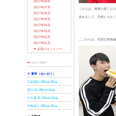
2017年08月
2017年07月
こちらは、後輩の葵くんの
2017年06月
改めまして、天根ヒカルく
2017年05月
2017年04月
2017年03月
2017年02月
ここからは、全国立海後編
2017年01月
▼
以前のエントリー
■
キャストブログ
▼ 青学（せいがく）
江副貴紀 Official Blog
田口 司 Official Blog
大久保 樹 Official Blog
中島拓人 Official Blog