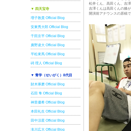
松井くん、高田くん、吉澤
吉澤くんは高田くんの膝が
▼ 四天宝寺
開演前アナウンスの原稿では
増子敦貴 Official Blog
安東秀大郎 Official Blog
千田京平 Official Blog
廣野凌大 Official Blog
平松來馬 Official Blog
碕 理人 Official Blog
▼ 青学（せいがく）8代目
財木琢磨 Official Blog
石田 隼 Official Blog
神里優希 Official Blog
本田礼生 Official Blog
田中涼星 Official Blog
滝川広大 Official Blog