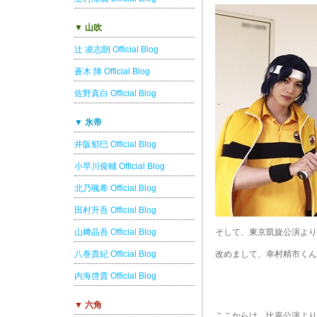
▼ 山吹
辻 凌志朗 Official Blog
蒼木 陣 Official Blog
佐野真白 Official Blog
▼ 氷帝
井阪郁巳 Official Blog
小早川俊輔 Official Blog
北乃颯希 Official Blog
田村升吾 Official Blog
山﨑晶吾 Official Blog
そして、東京凱旋公演より
八巻貴紀 Official Blog
改めまして、幸村精市くん
内海啓貴 Official Blog
▼ 六角
ここからは、比嘉公演より