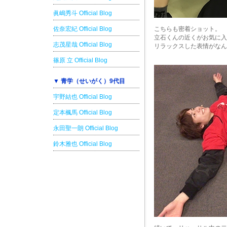
眞嶋秀斗 Official Blog
佐奈宏紀 Official Blog
こちらも密着ショット。
立石くんの近くがお気に入
志茂星哉 Official Blog
リラックスした表情がなん
篠原 立 Official Blog
▼ 青学（せいがく）9代目
宇野結也 Official Blog
定本楓馬 Official Blog
永田聖一朗 Official Blog
鈴木雅也 Official Blog