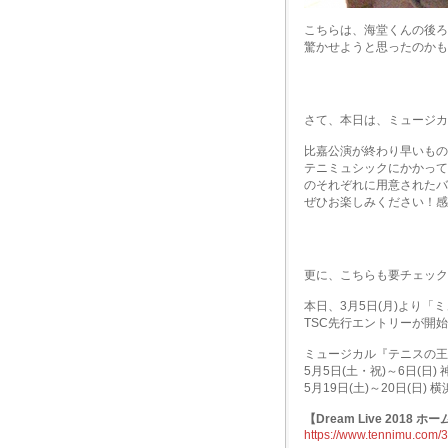
こちらは、海堂くんの後ろ
驚かせようと思ったのかも
さて、本日は、ミュージカ
比嘉公演が終わり早いもの
テニミュシックにかかって
のそれぞれに用意されたバ
ぜひお楽しみください！感
更に、こちらも要チェック
本日、3月5日(月)より「ミ
TSC先行エントリーが開
ミュージカル『テニスの王子様』
5月5日(土・祝)～6日(日
5月19日(土)～20日(日) 
【Dream Live 2018 
https://www.tennimu.com/