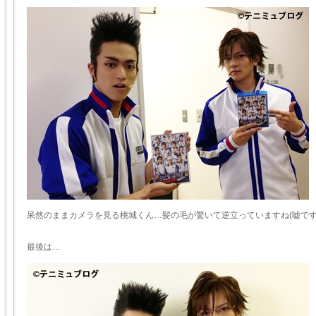
呆然のままカメラを見る桃城くん…髪の毛が驚いて逆立っていますね(嘘です
最後は…