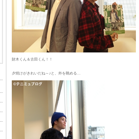
財木くん＆古田くん！！
夕焼けがきれいだね～♪と、外を眺める…