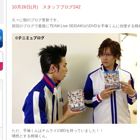
10月26日(月) スタッフブログ242
久々に朝のブログ更新です。
前回のブログで最後にTEAM Live SEIGAKUのDVDを手塚くんに自慢する
ただ、手塚くんはチムライのBDを持っていました！！
唖然とする桃城くん。