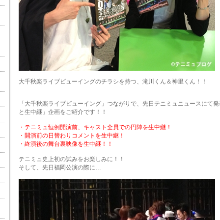
大千秋楽ライブビューイングのチラシを持つ、滝川くん＆神里くん！！
「大千秋楽ライブビューイング」つながりで、先日テニミュニュースにて発
と生中継」企画をご紹介です！！
・テニミュ恒例開演前、キャスト全員での円陣を生中継！
・開演前の日替わりコメントを生中継！
・終演後の舞台裏映像を生中継！！
テニミュ史上初の試みをお楽しみに！！
そして、先日福岡公演の際に…