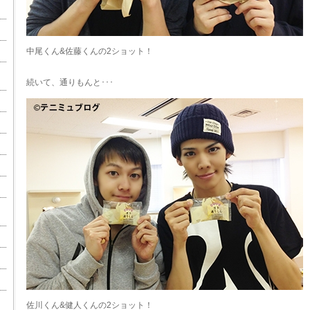
中尾くん&佐藤くんの2ショット！
続いて、通りもんと･･･
佐川くん&健人くんの2ショット！