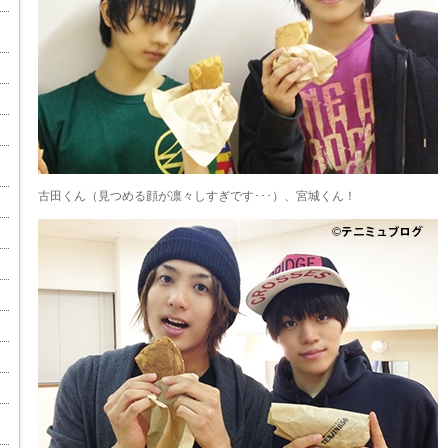
古田くん（見つめる顔が凛々しすぎです･･･）、宮城くん！