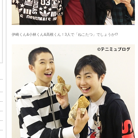
伊崎くん&小林くん&高根くん！3人で「ねこたつ」でしょうか!?