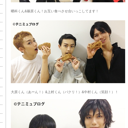
晒科くん&篠原くん！お互い食べさせ合いっこしてます！
大原くん（あーん！）&上村くん（パクリ！）&中村くん（笑顔！）！