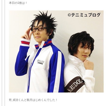
本日の1枚は！
乾 貞治くんと観月はじめくんでした！