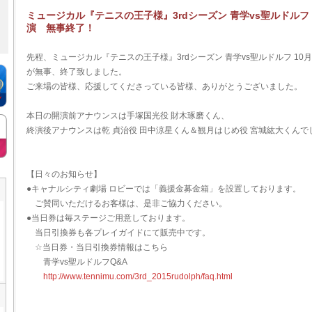
ミュージカル『テニスの王子様』3rdシーズン 青学vs聖ルドルフ 10月
演 無事終了！
先程、ミュージカル『テニスの王子様』3rdシーズン 青学vs聖ルドルフ 10月24
が無事、終了致しました。
ご来場の皆様、応援してくださっている皆様、ありがとうございました。
本日の開演前アナウンスは手塚国光役 財木琢磨くん、
終演後アナウンスは乾 貞治役 田中涼星くん＆観月はじめ役 宮城紘大くんで
【日々のお知らせ】
●キャナルシティ劇場 ロビーでは「義援金募金箱」を設置しております。
ご賛同いただけるお客様は、是非ご協力ください。
●当日券は毎ステージご用意しております。
当日引換券も各プレイガイドにて販売中です。
☆当日券・当日引換券情報はこちら
青学vs聖ルドルフQ&A
http://www.tennimu.com/3rd_2015rudolph/faq.html