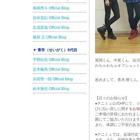
眞嶋秀斗 Official Blog
佐奈宏紀 Official Blog
志茂星哉 Official Blog
篠原 立 Official Blog
▼ 青学（せいがく）9代目
宇野結也 Official Blog
尾関くん、中尾くん、佐川
わちゃわちゃオフショット
定本楓馬 Official Blog
永田聖一朗 Official Blog
改めまして、青木 瞭くん
鈴木雅也 Official Blog
【日々のお知らせ】
●テニミュ公式HPにて、ミュー
びに払い戻しに関する
お知
ご来場の皆様におかれまし
囲にてご協力いただけます
また、体調にご不安のある
●テニミュでは、会場付近
ます。また、盗撮行為も禁