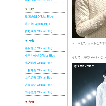
▼ 山吹
辻 凌志朗 Official Blog
蒼木 陣 Official Blog
佐野真白 Official Blog
▼ 氷帝
ケーキと2ショットな青木
井阪郁巳 Official Blog
小早川俊輔 Official Blog
そして、お祝いが遅くなっ
北乃颯希 Official Blog
田村升吾 Official Blog
山﨑晶吾 Official Blog
八巻貴紀 Official Blog
内海啓貴 Official Blog
▼ 六角