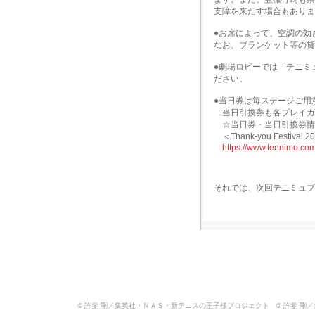
支障を来たす場合もありま
●お席によって、空調の効
なお、ブランケット等の貸
●劇場ロビーでは「テニミ
ださい。
●当日券は毎ステージご用
当日引換券も各プレイガ
☆当日券・当日引換券情
＜Thank-you Festival 2
https://www.tennimu.co
それでは、次回テニミュブ
© 許斐 剛／集英社・ＮＡＳ・新テニスの王子様プロジェクト © 許斐 剛