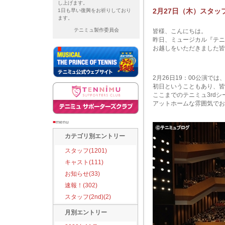
し上げます。
2月27日（木）スタッフ
1日も早い復興をお祈りしており
ます。
テニミュ製作委員会
皆様、こんにちは。
昨日、ミュージカル『テニスの王
お越しをいただきました皆
2月26日19：00公演で
初日ということもあり、皆
ここまでのテニミュ3rd
アットホームな雰囲気でお
■
menu
カテゴリ別エントリー
スタッフ(1201)
キャスト(111)
お知らせ(33)
速報！(302)
スタッフ(2nd)(2)
月別エントリー