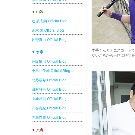
▼ 山吹
辻 凌志朗 Official Blog
蒼木 陣 Official Blog
佐野真白 Official Blog
木手くんとテニスコートで
▼ 氷帝
幼いころから一緒に時間を
井阪郁巳 Official Blog
小早川俊輔 Official Blog
北乃颯希 Official Blog
田村升吾 Official Blog
山﨑晶吾 Official Blog
八巻貴紀 Official Blog
内海啓貴 Official Blog
▼ 六角