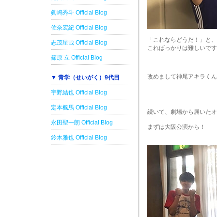
眞嶋秀斗 Official Blog
佐奈宏紀 Official Blog
「これならどうだ！」と、
志茂星哉 Official Blog
こればっかりは難しいです
篠原 立 Official Blog
改めまして神尾アキラくん
▼ 青学（せいがく）9代目
宇野結也 Official Blog
定本楓馬 Official Blog
続いて、劇場から届いたオ
永田聖一朗 Official Blog
まずは大阪公演から！
鈴木雅也 Official Blog