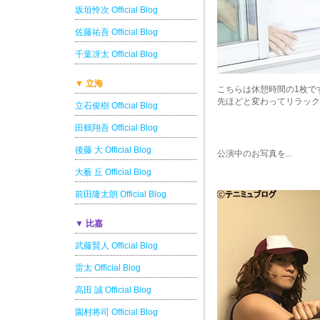
坂垣怜次 Official Blog
佐藤祐吾 Official Blog
千葉冴太 Official Blog
▼ 立海
こちらは休憩時間の1枚で
先ほどと変わってリラック
立石俊樹 Official Blog
田鶴翔吾 Official Blog
後藤 大 Official Blog
公演中のお写真を...
大薮 丘 Official Blog
前田隆太朗 Official Blog
▼ 比嘉
武藤賢人 Official Blog
雷太 Official Blog
高田 誠 Official Blog
園村将司 Official Blog