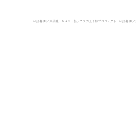
© 許斐 剛／集英社・ＮＡＳ・新テニスの王子様プロジェクト © 許斐 剛