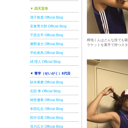
▼ 四天宝寺
増子敦貴 Official Blog
安東秀大郎 Official Blog
千田京平 Official Blog
樺地くんはどんな技でも吸
廣野凌大 Official Blog
ラケットを裏手で持つスタ
平松來馬 Official Blog
碕 理人 Official Blog
▼ 青学（せいがく）8代目
財木琢磨 Official Blog
石田 隼 Official Blog
神里優希 Official Blog
本田礼生 Official Blog
田中涼星 Official Blog
滝川広大 Official Blog