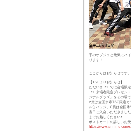
手のオブジェと元気にハイ
ります！
ここからはお知らせです。
【TSCよりお知らせ】
ただいまTSCでは会場限定
TSC来場者限定プレゼン
ジナルグッズ」をその場で
A賞は全国氷帝TSC限定カ
ル缶バッジ、C賞は全国氷
当日ご入会いただきました
までお越しください♪
ポストカードの詳しいお受
https://www.tennimu.com/s