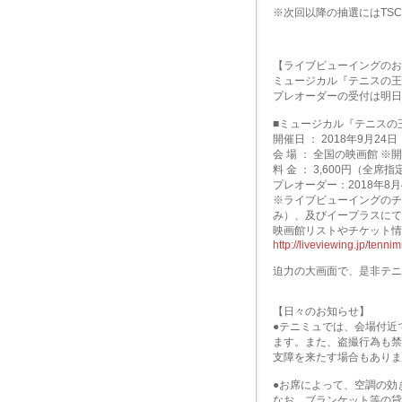
※次回以降の抽選にはTS
【ライブビューイングのお
ミュージカル『テニスの王子
プレオーダーの受付は明日
■ミュージカル『テニスの王
開催日 ： 2018年9月24
会 場 ： 全国の映画館 
料 金 ： 3,600円（全席
プレオーダー：2018年8月
※ライブビューイングのチ
み）、及びイープラスにて
映画館リストやチケット情
http://liveviewing.jp/tenn
迫力の大画面で、是非テニ
【日々のお知らせ】
●テニミュでは、会場付近
ます。また、盗撮行為も禁
支障を来たす場合もありま
●お席によって、空調の効
なお、ブランケット等の貸