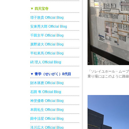
▼ 四天宝寺
増子敦貴 Official Blog
安東秀大郎 Official Blog
千田京平 Official Blog
廣野凌大 Official Blog
平松來馬 Official Blog
碕 理人 Official Blog
「ソレイユホール・ムーブ
▼ 青学（せいがく）8代目
乗り場にはこのように路線
財木琢磨 Official Blog
石田 隼 Official Blog
神里優希 Official Blog
本田礼生 Official Blog
田中涼星 Official Blog
滝川広大 Official Blog