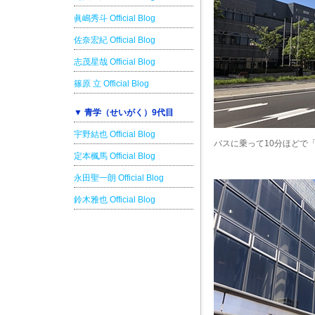
眞嶋秀斗 Official Blog
佐奈宏紀 Official Blog
志茂星哉 Official Blog
篠原 立 Official Blog
▼ 青学（せいがく）9代目
宇野結也 Official Blog
バスに乗って10分ほどで
定本楓馬 Official Blog
永田聖一朗 Official Blog
鈴木雅也 Official Blog