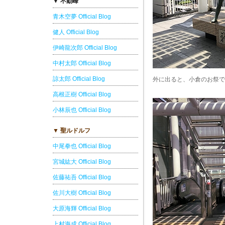
▼ 不動峰
青木空夢 Official Blog
健人 Official Blog
伊崎龍次郎 Official Blog
中村太郎 Official Blog
諒太郎 Official Blog
外に出ると、小倉のお祭で
高根正樹 Official Blog
小林辰也 Official Blog
▼ 聖ルドルフ
中尾拳也 Official Blog
宮城紘大 Official Blog
佐藤祐吾 Official Blog
佐川大樹 Official Blog
大原海輝 Official Blog
上村海成 Official Blog