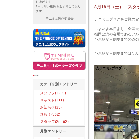
し上げます。
8月18日（土） スタ
1日も早い復興をお祈りしており
ます。
テニミュ製作委員会
テニミュブログをご覧の皆
いよいよ本日より、全国大
福岡公演の会場であるアル
小倉駅から劇場までの道の
小倉駅から劇場までは徒歩
■
menu
カテゴリ別エントリー
スタッフ(1201)
キャスト(111)
お知らせ(33)
速報！(302)
スタッフ(2nd)(2)
月別エントリー