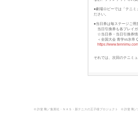
●劇場ロビーでは「テニミ
ださい。
●当日券は毎ステージご用
当日引換券も各プレイガ
☆当日券・当日引換券情
＜全国大会 青学vs氷帝 
https://www.tennimu.com
それでは、次回のテニミュ
© 許斐 剛／集英社・ＮＡＳ・新テニスの王子様プロジェクト © 許斐 剛