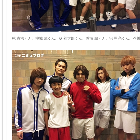
乾 貞治くん、桃城 武くん、葵 剣太郎くん、首藤 聡くん、宍戸 亮くん、芥