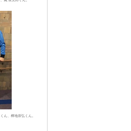
、鳳 長太郎くん。
郎くん、樺地崇弘くん。