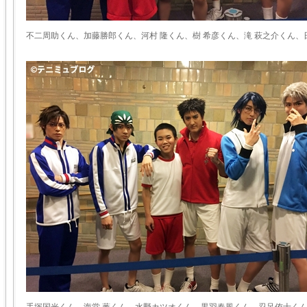
不二周助くん、加藤勝郎くん、河村 隆くん、樹 希彦くん、滝 萩之介くん、