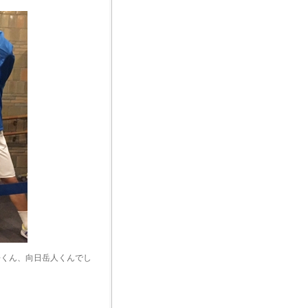
吾くん、向日岳人くんでし