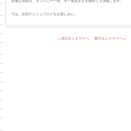
宮城公演初日、カンパニー一同、今一度気を引き締めて上演致します。
では、次回テニミュブログをお楽しみに。
←次のエントリーへ
前のエントリーへ→