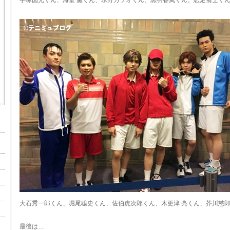
手塚国光くん、海堂 薫くん、水野カツオくん、黒羽春風くん、忍足侑士くん
大石秀一郎くん、堀尾聡史くん、佐伯虎次郎くん、木更津 亮くん、芥川慈
最後は…