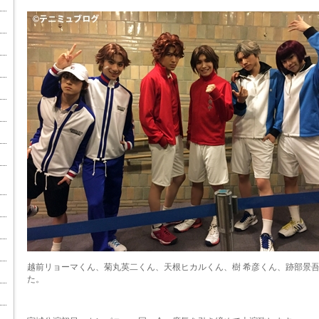
越前リョーマくん、菊丸英二くん、天根ヒカルくん、樹 希彦くん、跡部景
た。