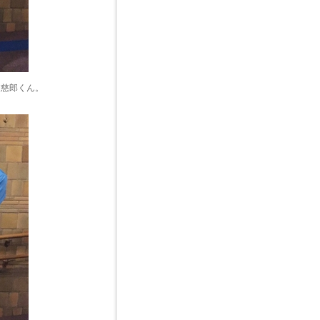
川慈郎くん。