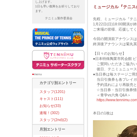
し上げます。
ミュージカル『テニスの王
1日も早い復興をお祈りしており
ます。
テニミュ製作委員会
先程、ミュージカル『テニス
1月22日(日)18:00開演
ご来場の皆様、応援してく
今回の開演前アナウンスは
終演後アナウンスは菊丸英
【日々のお知らせ】
●日本特殊陶業市民会館 
ご賛同いただきご協力い
後日、テニミュニュース
●当日券は毎ステージご用
■
menu
当日引換券も各プレイガ
カテゴリ別エントリー
予約流れにより再販売と
☆当日券・当日引換券情
スタッフ(1201)
＜青学vs六角 Q&A＞
キャスト(111)
https://www.tennimu.co
お知らせ(33)
速報！(302)
本日の1枚は
スタッフ(2nd)(2)
月別エントリー