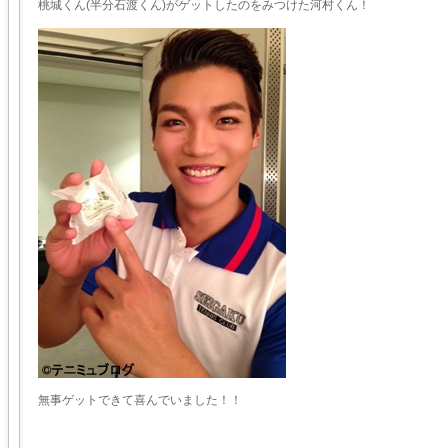
桃城くん(半分石渡くん)がゲットしたのをみつけた河村くん！
無事ゲットできて喜んでいました！！