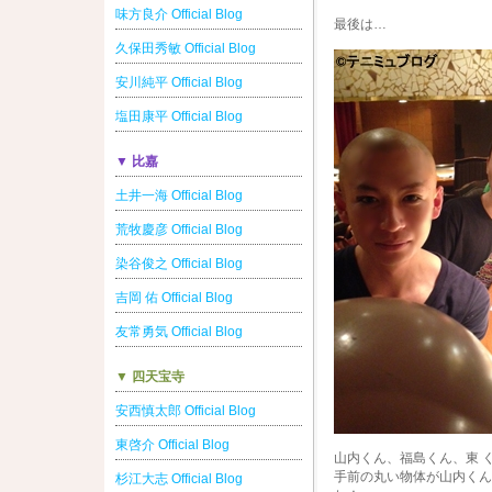
味方良介 Official Blog
最後は…
久保田秀敏 Official Blog
安川純平 Official Blog
塩田康平 Official Blog
▼ 比嘉
土井一海 Official Blog
荒牧慶彦 Official Blog
染谷俊之 Official Blog
吉岡 佑 Official Blog
友常勇気 Official Blog
▼ 四天宝寺
安西慎太郎 Official Blog
東啓介 Official Blog
山内くん、福島くん、東 
手前の丸い物体が山内くん
杉江大志 Official Blog