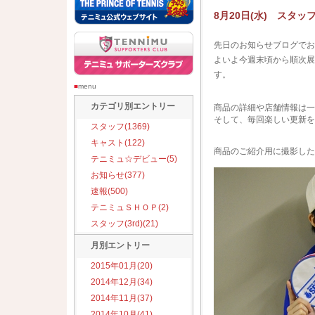
8月20日(水) スタッ
先日のお知らせブログでお
よいよ今週末頃から順次展
す。
■
menu
カテゴリ別エントリー
商品の詳細や店舗情報は一
そして、毎回楽しい更新を
スタッフ(1369)
キャスト(122)
商品のご紹介用に撮影した
テニミュ☆デビュー(5)
お知らせ(377)
速報(500)
テニミュＳＨＯＰ(2)
スタッフ(3rd)(21)
月別エントリー
2015年01月(20)
2014年12月(34)
2014年11月(37)
2014年10月(41)