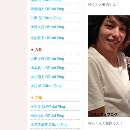
赤澤 燈 Official Blog
碕くんと安西くん！
西島顕人 Official Blog
白洲 迅 Official Blog
伊勢大貴 Official Blog
小沼将太 Official Blog
▼ 六角
吉田大輝 Official Blog
橋本真一 Official Blog
本川翔太 Official Blog
木村 敦 Official Blog
▼ 立海
小笠原 健 Official Blog
神永圭佑 Official Blog
杉江くんと松岡くん！
水石亜飛夢 Official Blog