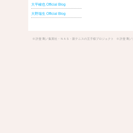
大平峻也 Official Blog
大野瑞生 Official Blog
© 許斐 剛／集英社・ＮＡＳ・新テニスの王子様プロジェクト © 許斐 剛