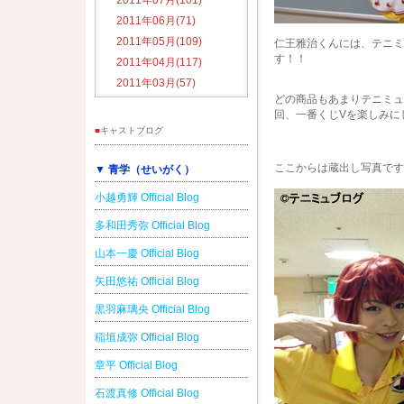
2011年07月(101)
2011年06月(71)
2011年05月(109)
仁王雅治くんには、テニミ
す！！
2011年04月(117)
2011年03月(57)
どの商品もあまりテニミュ
回、一番くじVを楽しみに
■
キャストブログ
ここからは蔵出し写真です
▼ 青学（せいがく）
小越勇輝 Official Blog
多和田秀弥 Official Blog
山本一慶 Official Blog
矢田悠祐 Official Blog
黒羽麻璃央 Official Blog
稲垣成弥 Official Blog
章平 Official Blog
石渡真修 Official Blog